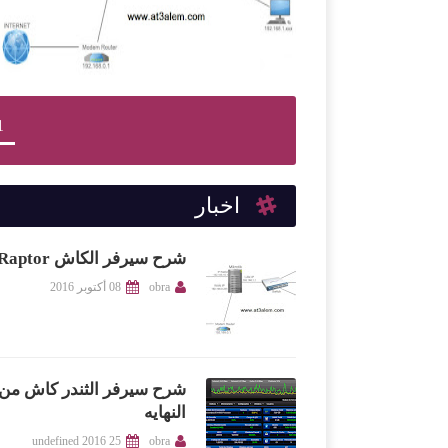
1
اخبار
شرح سيرفر الكاش Raptor
obra
08 أكتوبر 2016
شرح سيرفر الثندر كاش من ا
النهايه
25 undefined 2016
obra