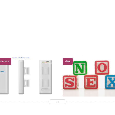
reless
dns