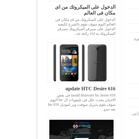
الدخول على الميكروتك من اى
مكان فى العالم
الدخول على الميكروتك من اى مكان فى
العالم اليوم سوف نقوم بالشرح لكيفيه
الدخول على سيرفر الميكروتك سيرفر
الميكروتك به اداء رائعه جد...
قة Verum Option Verum Option كيفية
update HTC Desire 616
install firmware htc desire 616 فى بعض
الاحيان يحدث خلل فى تليفونات ال htc اليوم
سوف نقوم بتنزيل سوفت وير لموديل htc 616
بعد حدو...
اتف