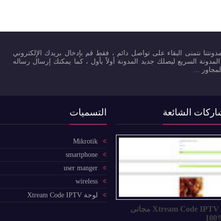
ونتنا نتمنى البقاء على تواصل دائم ، فقط قم بإدخال بريدك الإلكتروني
لمدونة السريع ليصلك جديد المدونة أولاً بأول ، كما يمكنك إرسال رساله
مجاور ...
اركات الشائعة
التسميات
Mikrotik
smartphone
user manger
wireless
لوحة Xtream Code IPTV
لوحة Xtream Code IPTV مجانى