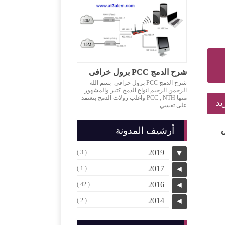
شرح الدمج PCC برول خرافى
شرح الدمج PCC برول خرافى بسم الله
الرحمن الرحيم انواع الدمج كتير والمشهور
منها PCC , NTH واغلب رولات الدمج بتعتمد
على تقسي...
ش
أرشيف المدونة
2019
( 3 )
▼
2017
( 1 )
◄
2016
( 42 )
◄
2014
( 2 )
◄