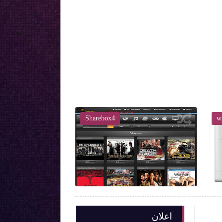
Sharebox4
wi

اعلان