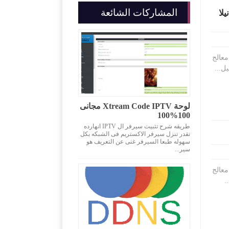
المشاركات الشائعة
لا
من فريق دعم سوا (سونيك) السوفت الجديد للسونيك الاحمر 999 معالج
لوحة Xtream Code IPTV مجانى
100%100
طريقه شرح تثبيت سيرفر ال IPTV انهارده
تقدر تنزل سيرفر الاكستريم فى الشبكه بكل
سهوله طبعا السيرفر غنى عن التعريف هو
سير...
من فريق دعم سوا (سونيك) السوفت الجديد للسونيك الاحمر 999 معالج