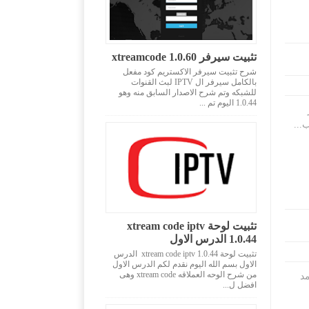
تثبيت سيرفر xtreamcode 1.0.60
شرح تثبيت سيرفر الاكستريم كود مفعل
بالكامل سيرفر ال IPTV لبث القنوات
للشبكه وتم شرح الاصدار السابق منه وهو
1.0.44 اليوم تم ...
ر
...
تثبيت لوحة xtream code iptv
1.0.44 الدرس الاول
تثبيت لوحة xtream code iptv 1.0.44 الدرس
الاول بسم الله اليوم نقدم لكم الدرس الاول
من شرح الوحه العملاقه xtream code وهى
تمد
افضل ل...