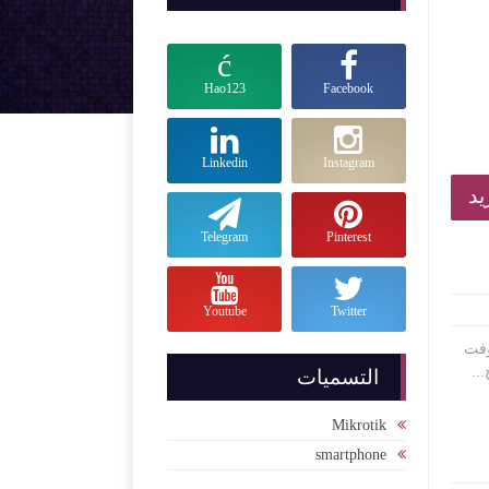
Hao123
Facebook
Linkedin
Instagram
Telegram
Pinterest
Youtube
Twitter
ة السوفت
التسميات
Mikrotik
smartphone